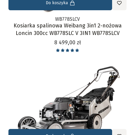
Do koszyka
WB778SLCV
Kosiarka spalinowa Weibang 3in1 2-nożowa
Loncin 300cc WB778SLC V 3IN1 WB778SLCV
Cena
8 499,00 zł