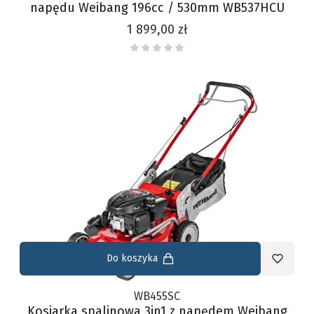
napędu Weibang 196cc / 530mm WB537HCU
Cena
1 899,00 zł
Do koszyka
WB455SC
Kosiarka spalinowa 3in1 z napędem Weibang