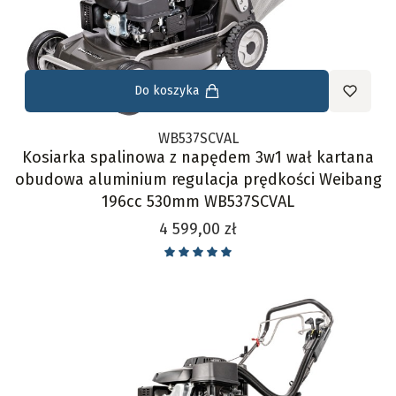
Do koszyka
WB537SCVAL
Kosiarka spalinowa z napędem 3w1 wał kartana
obudowa aluminium regulacja prędkości Weibang
196cc 530mm WB537SCVAL
Cena
4 599,00 zł