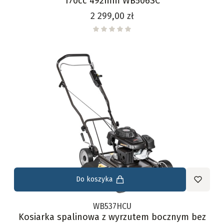
170cc 492mm WB506SC
Cena
2 299,00 zł
Do koszyka
WB537HCU
Kosiarka spalinowa z wyrzutem bocznym bez