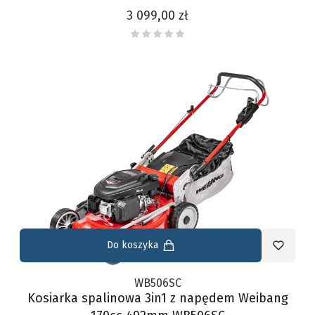
Cena
3 099,00 zł
Do koszyka
WB506SC
Kosiarka spalinowa 3in1 z napędem Weibang