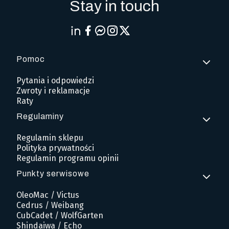
Stay in touch
Pomoc
Linki w stopce
Pytania i odpowiedzi
Zwroty i reklamacje
Raty
Regulaminy
Regulamin sklepu
Polityka prywatności
Regulamin programu opinii
Punkty serwisowe
OleoMac / Victus
Cedrus / Weibang
CubCadet / WolfGarten
Shindaiwa / Echo