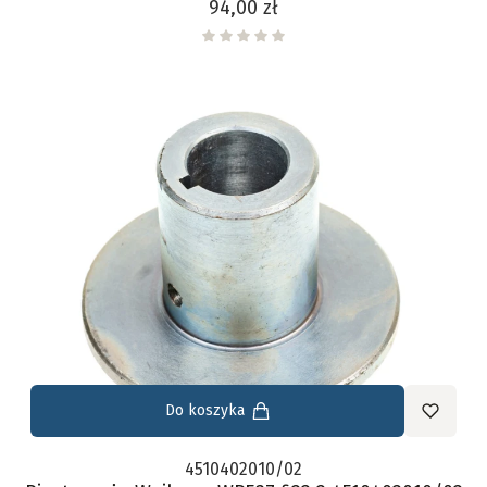
Cena
94,00 zł
Do koszyka
4510402010/02