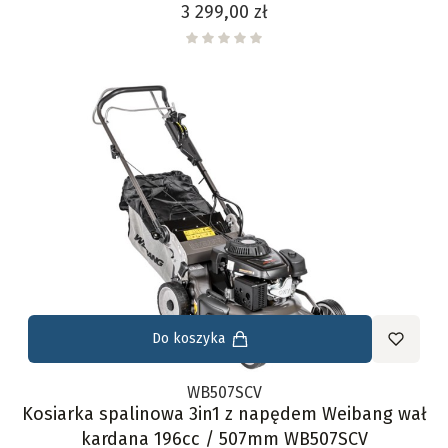
Cena
3 299,00 zł
Do koszyka
WB507SCV
Kosiarka spalinowa 3in1 z napędem Weibang wał
kardana 196cc / 507mm WB507SCV