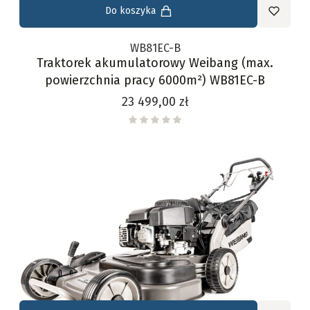
Do koszyka
WB81EC-B
Traktorek akumulatorowy Weibang (max.
powierzchnia pracy 6000m²) WB81EC-B
Cena
23 499,00 zł