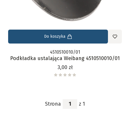
Do koszyka
4510510010/01
Podkładka ustalająca Weibang 4510510010/01
Cena
3,00 zł
Strona
z 1