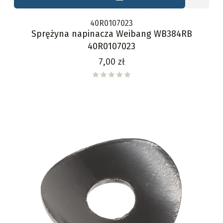
40R0107023
Sprężyna napinacza Weibang WB384RB
40R0107023
Cena
7,00 zł