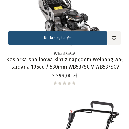
Do koszyka
WB537SCV
Kosiarka spalinowa 3in1 z napędem Weibang wał
kardana 196cc / 530mm WB537SC V WB537SCV
Cena
3 399,00 zł