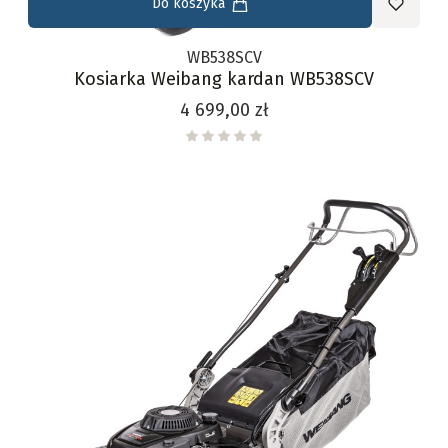
Do koszyka
WB538SCV
Kosiarka Weibang kardan WB538SCV
Cena
4 699,00 zł