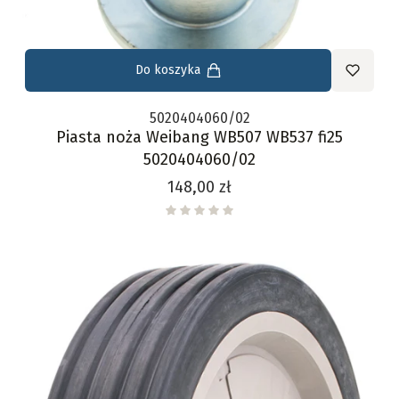
Do koszyka
5020404060/02
Piasta noża Weibang WB507 WB537 fi25
5020404060/02
Cena
148,00 zł