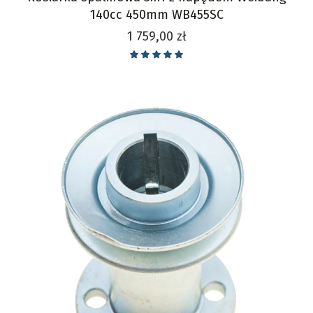
140cc 450mm WB455SC
Cena
1 759,00 zł