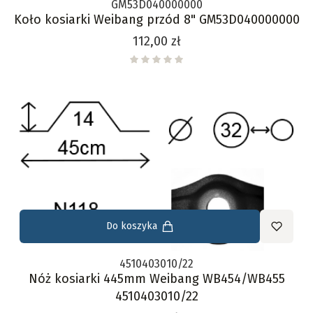
GM53D040000000
Koło kosiarki Weibang przód 8" GM53D040000000
Cena
112,00 zł
Do koszyka
4510403010/22
Nóż kosiarki 445mm Weibang WB454/WB455
4510403010/22