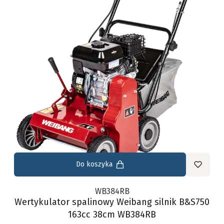
Do koszyka
WB384RB
Wertykulator spalinowy Weibang silnik B&S750
163cc 38cm WB384RB