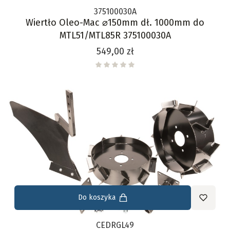
375100030A
Wiertło Oleo-Mac ⌀150mm dł. 1000mm do
MTL51/MTL85R 375100030A
Cena
549,00 zł
Do koszyka
CEDRGL49