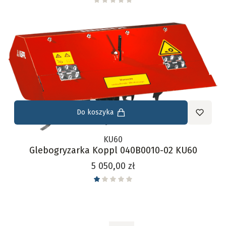
Do koszyka
KU60
Glebogryzarka Koppl 040B0010-02 KU60
Cena
5 050,00 zł