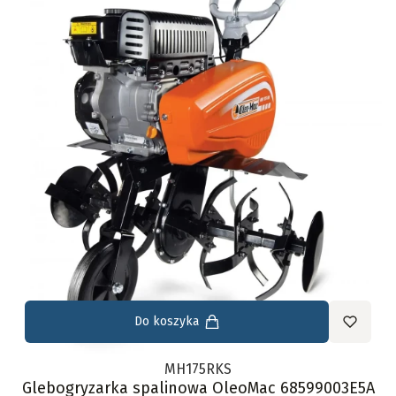
Do koszyka
MH175RKS
Glebogryzarka spalinowa OleoMac 68599003E5A