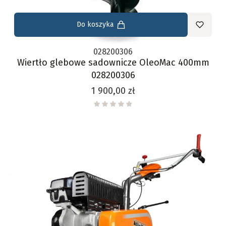
Do koszyka
028200306
Wiertło glebowe sadownicze OleoMac 400mm
028200306
Cena
1 900,00 zł