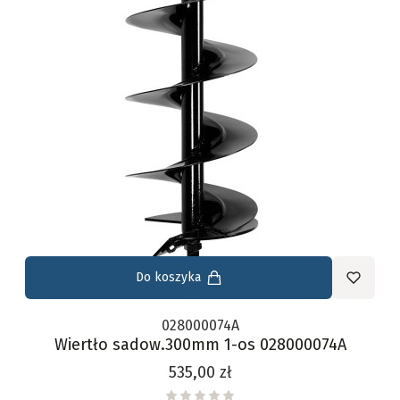
Do koszyka
028000074A
Wiertło sadow.300mm 1-os 028000074A
Cena
535,00 zł