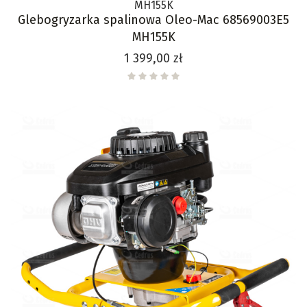
MH155K
Glebogryzarka spalinowa Oleo-Mac 68569003E5
MH155K
Cena
1 399,00 zł