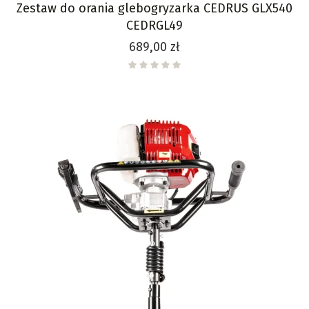
Zestaw do orania glebogryzarka CEDRUS GLX540
CEDRGL49
Cena
689,00 zł