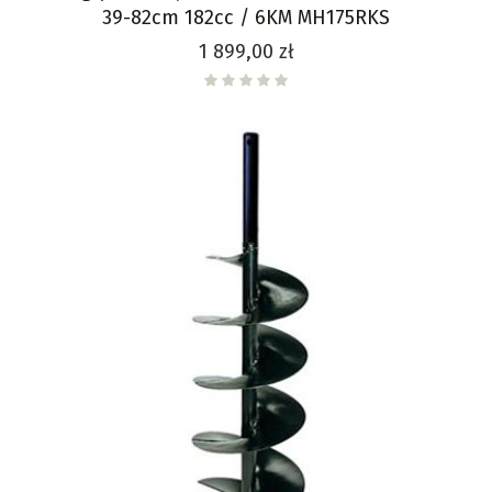
39-82cm 182cc / 6KM MH175RKS
Cena
1 899,00 zł