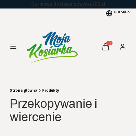
Darmowa dostawa powyżej 200 zł
POLSKI
ZŁ
Menu
Produkty w kos
Koszyk
Zaloguj 
Strona główna
Produkty
Przekopywanie i
wiercenie