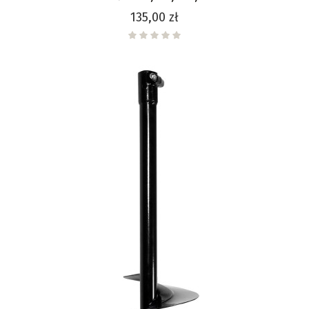
Cena
135,00 zł