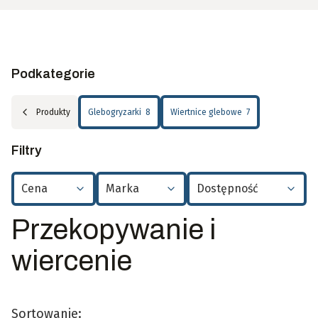
Podkategorie
Produkty
Glebogryzarki
8
Wiertnice glebowe
7
Filtry
Cena
Marka
Dostępność
Koniec filtrów
Przekopywanie i
wiercenie
Sortowanie: