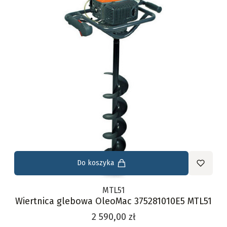
Do koszyka
MTL51
Wiertnica glebowa OleoMac 375281010E5 MTL51
Cena
2 590,00 zł