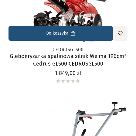
Do koszyka
CEDRUSGL500
Glebogryzarka spalinowa silnik Weima 196cm³
Cedrus GL500 CEDRUSGL500
Cena
1 849,00 zł