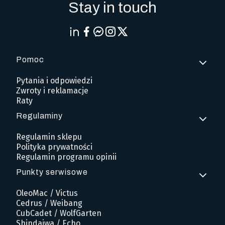
Stay in touch
Pomoc
Linki w stopce
Pytania i odpowiedzi
Zwroty i reklamacje
Raty
Regulaminy
Regulamin sklepu
Polityka prywatności
Regulamin programu opinii
Punkty serwisowe
OleoMac / Victus
Cedrus / Weibang
CubCadet / WolfGarten
Shindaiwa / Echo