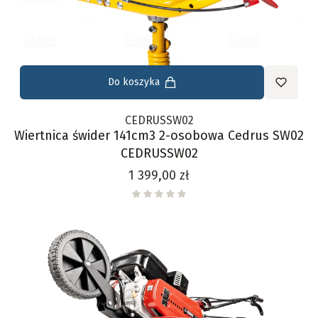
Do koszyka
CEDRUSSW02
Wiertnica świder 141cm3 2-osobowa Cedrus SW02
CEDRUSSW02
Cena
1 399,00 zł