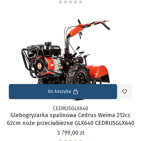
Do koszyka
CEDRUSGLX640
Glebogryzarka spalinowa Cedrus Weima 212cc
62cm noże przeciwbiezne GLX640 CEDRUSGLX640
Cena
3 799,00 zł