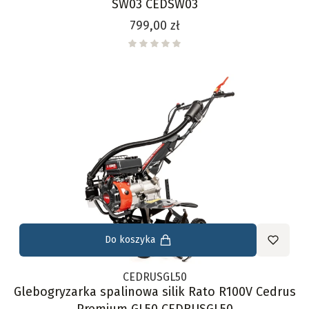
SW03 CEDSW03
Cena
799,00 zł
Do koszyka
CEDRUSGL50
Glebogryzarka spalinowa silik Rato R100V Cedrus
Premium GL50 CEDRUSGL50