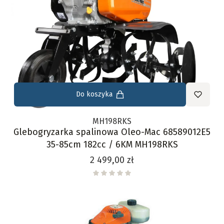
Do koszyka
MH198RKS
Glebogryzarka spalinowa Oleo-Mac 68589012E5
35-85cm 182cc / 6KM MH198RKS
Cena
2 499,00 zł