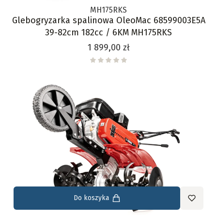
MH175RKS
Glebogryzarka spalinowa OleoMac 68599003E5A
39-82cm 182cc / 6KM MH175RKS
Cena
1 899,00 zł
Do koszyka