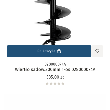
Do koszyka
028000074A
Wiertło sadow.300mm 1-os 028000074A
Cena
535,00 zł