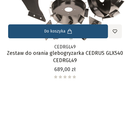
Do koszyka
CEDRGL49
Zestaw do orania glebogryzarka CEDRUS GLX540
CEDRGL49
Cena
689,00 zł