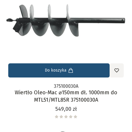
Do koszyka
375100030A
Wiertło Oleo-Mac ⌀150mm dł. 1000mm do
MTL51/MTL85R 375100030A
Cena
549,00 zł