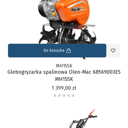
Do koszyka
MH155K
Glebogryzarka spalinowa Oleo-Mac 68569003E5
MH155K
Cena
1 399,00 zł