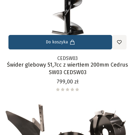
Do koszyka
CEDSW03
Świder glebowy 51,7cc z wiertłem 200mm Cedrus
SW03 CEDSW03
Cena
799,00 zł