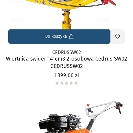
Do koszyka
CEDRUSSW02
Wiertnica świder 141cm3 2-osobowa Cedrus SW02
CEDRUSSW02
Cena
1 399,00 zł