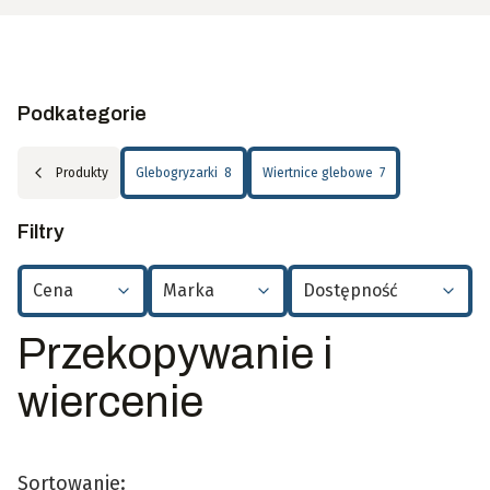
Podkategorie
Produkty
Glebogryzarki
8
Wiertnice glebowe
7
Filtry
Cena
Marka
Dostępność
Koniec filtrów
Przekopywanie i
wiercenie
Sortowanie: