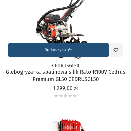
Do koszyka
CEDRUSGL50
Glebogryzarka spalinowa silik Rato R100V Cedrus
Premium GL50 CEDRUSGL50
Cena
1 299,00 zł