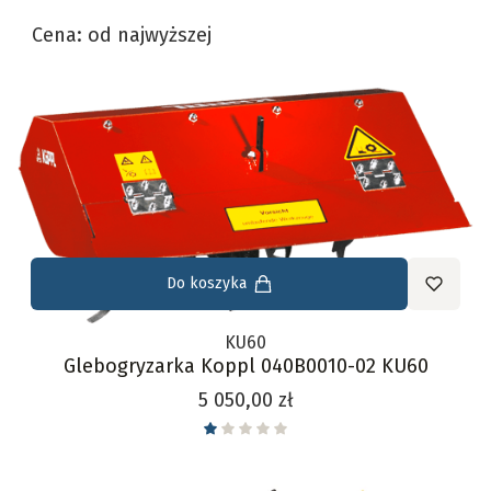
Lista produktów
Cena: od najwyższej
Do koszyka
KU60
Glebogryzarka Koppl 040B0010-02 KU60
Cena
5 050,00 zł