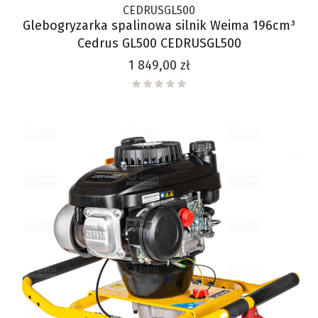
CEDRUSGL500
Glebogryzarka spalinowa silnik Weima 196cm³
Cedrus GL500 CEDRUSGL500
Cena
1 849,00 zł