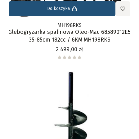
Do koszyka
MH198RKS
Glebogryzarka spalinowa Oleo-Mac 68589012E5
35-85cm 182cc / 6KM MH198RKS
Cena
2 499,00 zł