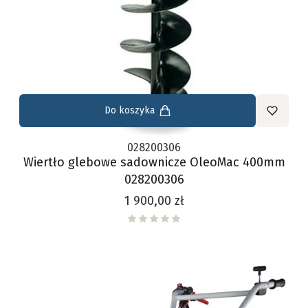
Do koszyka
028200306
Wiertło glebowe sadownicze OleoMac 400mm
028200306
Cena
1 900,00 zł