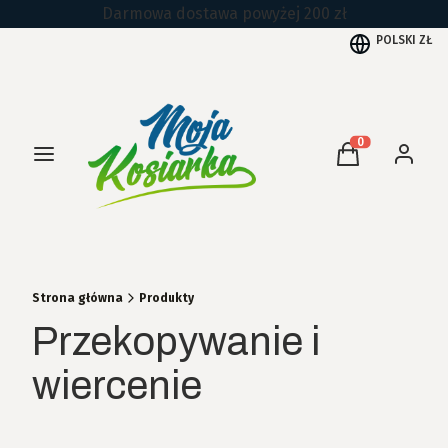
Darmowa dostawa powyżej 200 zł
POLSKI
ZŁ
Menu
Produkty w kos
Koszyk
Zaloguj 
Strona główna
Produkty
Przekopywanie i
wiercenie