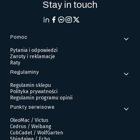
Stay in touch
Pomoc
Linki w stopce
Pytania i odpowiedzi
Zwroty i reklamacje
Raty
Regulaminy
Regulamin sklepu
Polityka prywatności
Regulamin programu opinii
Punkty serwisowe
OleoMac / Victus
Cedrus / Weibang
CubCadet / WolfGarten
Shindaiwa / Echo