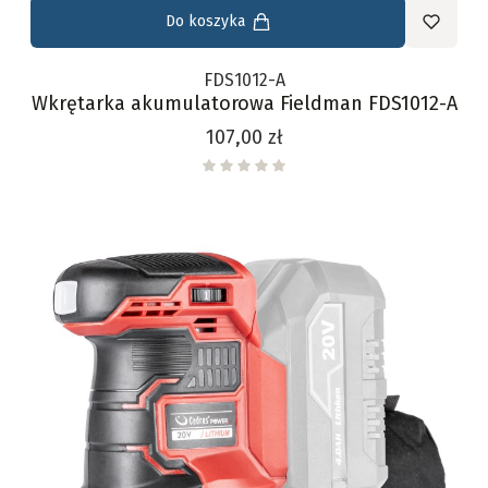
Do koszyka
FDS1012-A
Wkrętarka akumulatorowa Fieldman FDS1012-A
Cena
107,00 zł