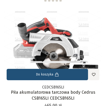
Do koszyka
CEDCSB165LI
Piła akumulatorowa tarczowa body Cedrus
CSB165LI CEDCSB165LI
Cena
465,00 zł