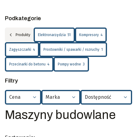
Podkategorie
Produkty
Elektronarzędzia
51
Kompresory
4
Zagęszczarki
4
Prostowniki / spawarki / rozruchy
1
Przecinarki do betonu
4
Pompy wodne
3
Filtry
Cena
Marka
Dostępność
Koniec filtrów
Maszyny budowlane