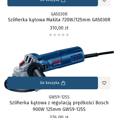
GA5030R
Szlifierka kątowa Makita 720W/125mm GA5030R
Cena
310,00 zł
Do koszyka
GWS9-125S
Szlifierka kątowa z regulacją prędkości Bosch
900W 125mm GWS9-125S
Cena
376,00 zł