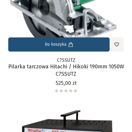
Do koszyka
C7SSUTZ
Pilarka tarczowa Hitachi / Hikoki 190mm 1050W
C7SSUTZ
Cena
525,00 zł