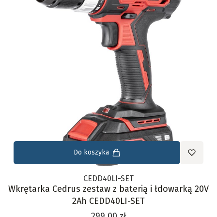
Do koszyka
CEDD40LI-SET
Wkrętarka Cedrus zestaw z baterią i łdowarką 20V
2Ah CEDD40LI-SET
Cena
299,00 zł