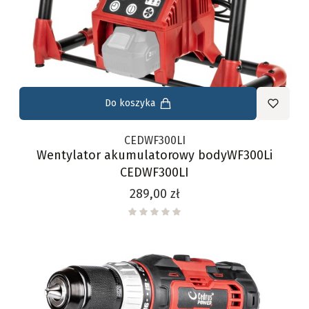
Do koszyka
CEDWF300LI
Wentylator akumulatorowy bodyWF300Li
CEDWF300LI
Cena
289,00 zł