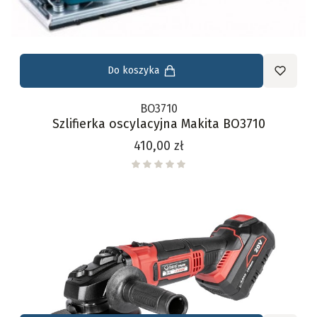
Do koszyka
BO3710
Szlifierka oscylacyjna Makita BO3710
Cena
410,00 zł