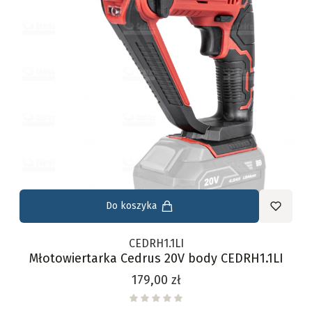
Do koszyka
CEDRH1.1LI
Młotowiertarka Cedrus 20V body CEDRH1.1LI
Cena
179,00 zł