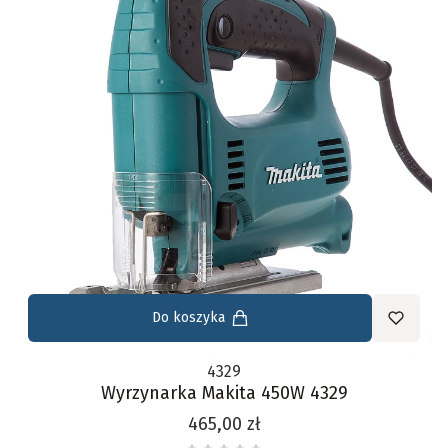
Do koszyka
4329
Wyrzynarka Makita 450W 4329
Cena
465,00 zł