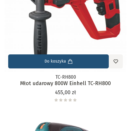
Do koszyka
TC-RH800
Młot udarowy 800W Einhell TC-RH800
Cena
455,00 zł