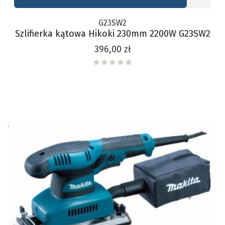
G23SW2
Szlifierka kątowa Hikoki 230mm 2200W G23SW2
Cena
396,00 zł