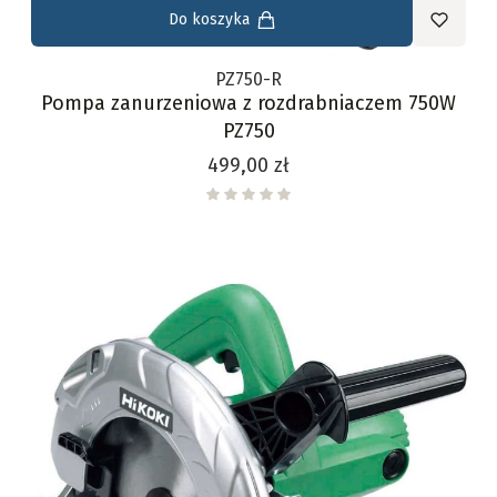
Do koszyka
PZ750-R
Pompa zanurzeniowa z rozdrabniaczem 750W
PZ750
Cena
499,00 zł