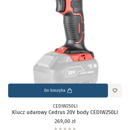
Do koszyka
CEDIW250LI
Klucz udarowy Cedrus 20V body CEDIW250LI
Cena
269,00 zł