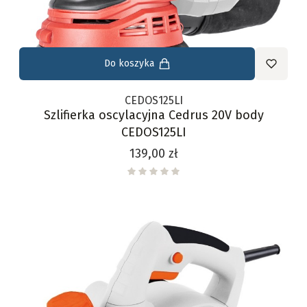
Do koszyka
CEDOS125LI
Szlifierka oscylacyjna Cedrus 20V body
CEDOS125LI
Cena
139,00 zł