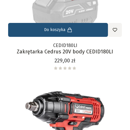
Do koszyka
CEDID180LI
Zakrętarka Cedrus 20V body CEDID180LI
Cena
229,00 zł