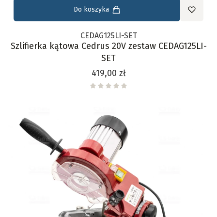
Do koszyka
CEDAG125LI-SET
Szlifierka kątowa Cedrus 20V zestaw CEDAG125LI-
SET
Cena
419,00 zł