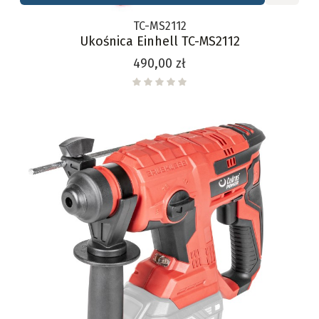
TC-MS2112
Ukośnica Einhell TC-MS2112
Cena
490,00 zł