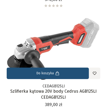
Do koszyka
CEDAGB125LI
Szlifierka kątowa 20V body Cedrus AGB125LI
CEDAGB125LI
Cena
389,00 zł