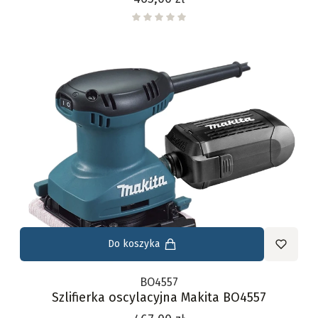
Do koszyka
BO4557
Szlifierka oscylacyjna Makita BO4557