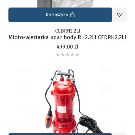
Do koszyka
CEDRH2.2LI
Młoto-wiertarka udar body RH2.2LI CEDRH2.2LI
Cena
499,00 zł