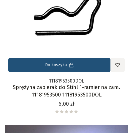
Do koszyka
11181953500DOL
Sprężyna zabierak do Stihl 1-ramienna zam.
11181953500 11181953500DOL
Cena
6,00 zł