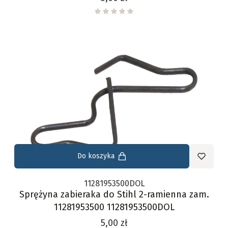
Do koszyka
11281953500DOL
Sprężyna zabieraka do Stihl 2-ramienna zam.
11281953500 11281953500DOL
Cena
5,00 zł