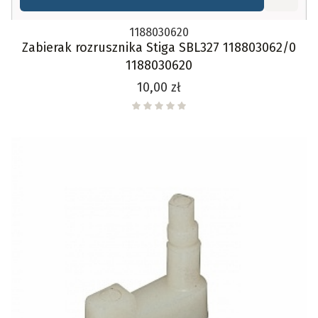
1188030620
Zabierak rozrusznika Stiga SBL327 118803062/0
1188030620
Cena
10,00 zł