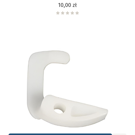
Cena
10,00 zł