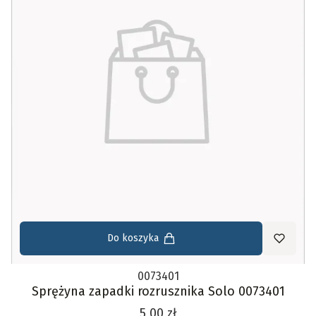
Do koszyka
0073401
Sprężyna zapadki rozrusznika Solo 0073401
Cena
5,00 zł