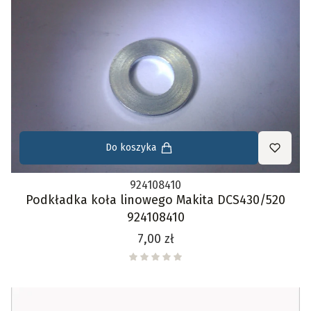
Do koszyka
924108410
Podkładka koła linowego Makita DCS430/520
924108410
Cena
7,00 zł