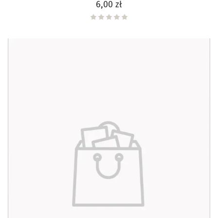
Cena
6,00 zł