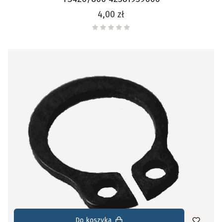
Cena
4,00 zł
Do koszyka