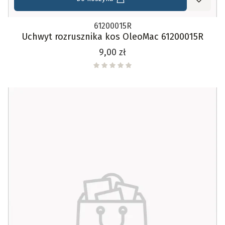
61200015R
Uchwyt rozrusznika kos OleoMac 61200015R
Cena
9,00 zł