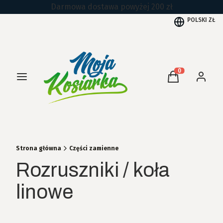
Darmowa dostawa powyżej 200 zł
POLSKI
ZŁ
Menu
Produkty w kos
Koszyk
Zaloguj 
Strona główna
Części zamienne
Rozruszniki / koła
linowe