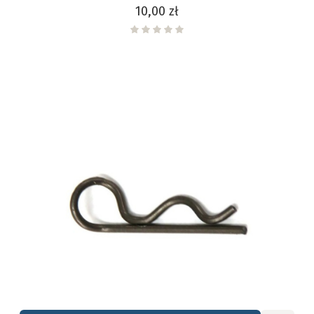
Cena
10,00 zł