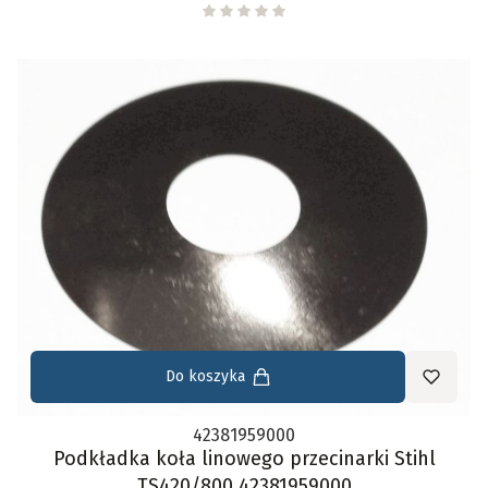
Do koszyka
42381959000
Podkładka koła linowego przecinarki Stihl
TS420/800 42381959000