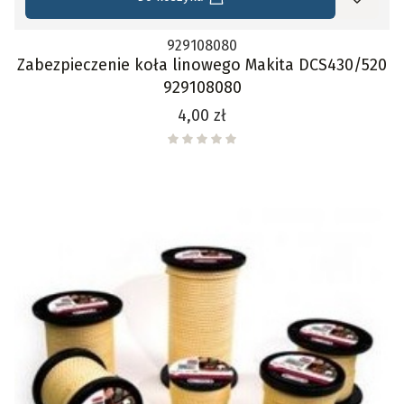
929108080
Zabezpieczenie koła linowego Makita DCS430/520
929108080
Cena
4,00 zł