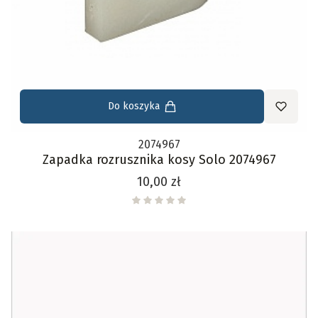
Do koszyka
2074967
Zapadka rozrusznika kosy Solo 2074967
Cena
10,00 zł