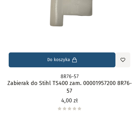
Do koszyka
8R76-57
Zabierak do Stihl TS400 zam. 00001957200 8R76-
57
Cena
4,00 zł