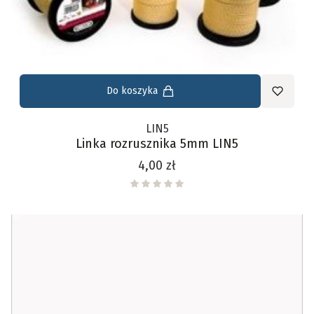
Do koszyka
LIN5
Linka rozrusznika 5mm LIN5
Cena
4,00 zł