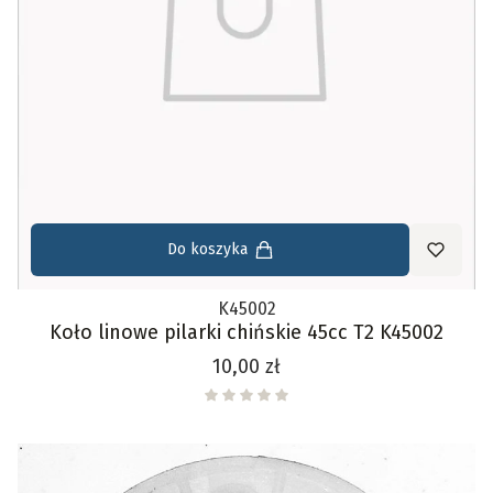
Do koszyka
K45002
Koło linowe pilarki chińskie 45cc T2 K45002
Cena
10,00 zł