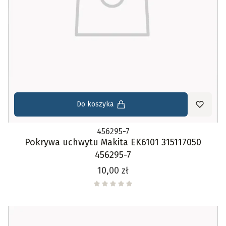
Do koszyka
456295-7
Pokrywa uchwytu Makita EK6101 315117050
456295-7
Cena
10,00 zł