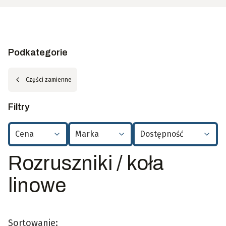
Podkategorie
Części zamienne
Filtry
Cena
Marka
Dostępność
Koniec filtrów
Rozruszniki / koła
linowe
Sortowanie: