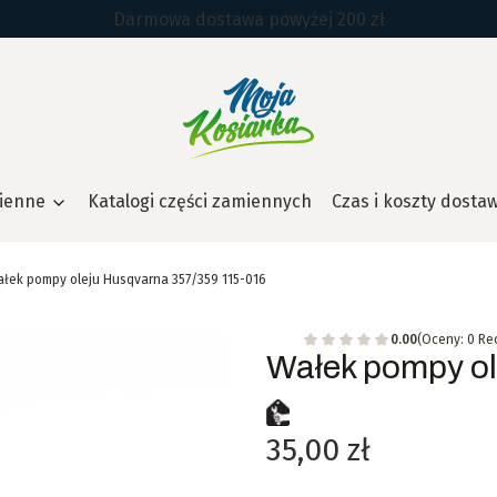
Darmowa dostawa powyżej 200 zł
ienne
Katalogi części zamiennych
Czas i koszty dosta
łek pompy oleju Husqvarna 357/359 115-016
0.00
(Oceny: 0 Re
Wałek pompy ol
Cena
35,00 zł