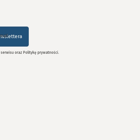
mail
ewslettera
serwisu oraz Politykę prywatności.