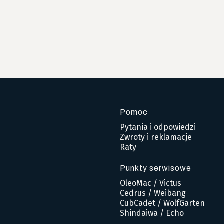
Pomoc
Linki w stopce
Pytania i odpowiedzi
Zwroty i reklamacje
Raty
Punkty serwisowe
OleoMac / Victus
Cedrus / Weibang
CubCadet / WolfGarten
Shindaiwa / Echo