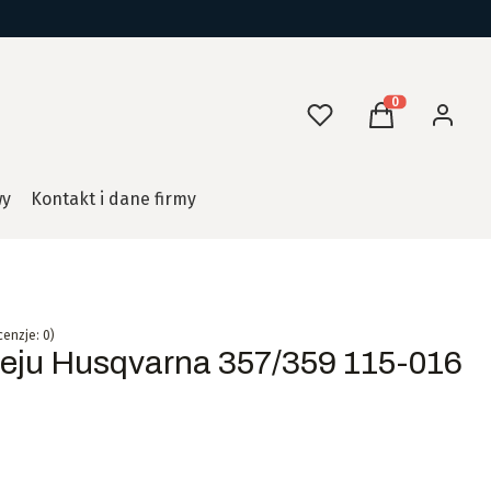
Ulubione
Produkty w kos
Koszyk
Zaloguj 
wy
Kontakt i dane firmy
cenzje: 0)
eju Husqvarna 357/359 115-016