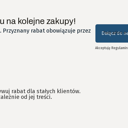
u na kolejne zakupy!
. Przyznany rabat obowiązuje przez
Twój adres e-
Dołącz do n
Akceptuję Regulamin 
wuj rabat dla stałych klientów.
leżnie od jej treści.