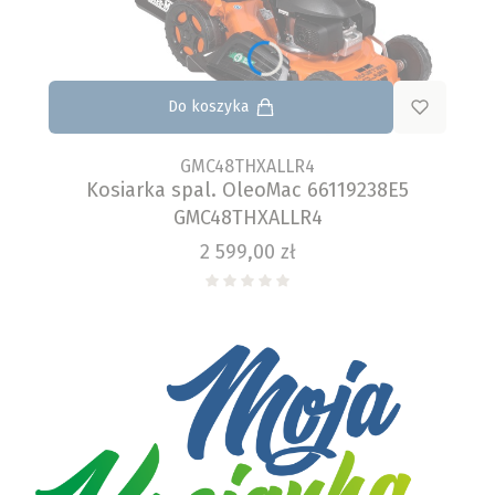
Do koszyka
GMC48THXALLR4
Kosiarka spal. OleoMac 66119238E5
GMC48THXALLR4
Cena
2 599,00 zł