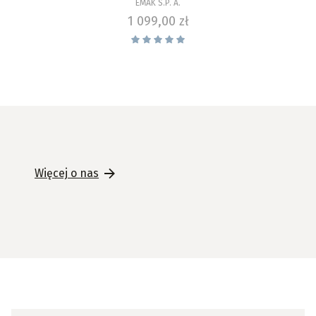
EMAK S.P. A.
Cena
1 099,00 zł
Więcej o nas