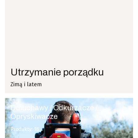
Utrzymanie porządku
Zimą i latem
Dmuchawy / Odkurzacze /
Opryskiwacze
Produkty:
18